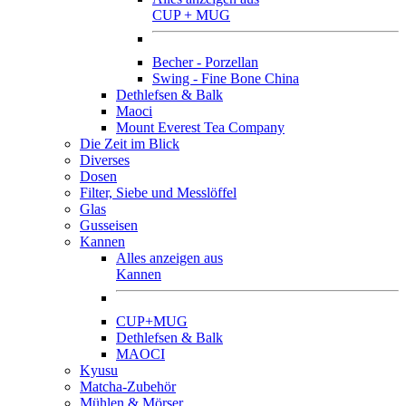
CUP + MUG
Becher - Porzellan
Swing - Fine Bone China
Dethlefsen & Balk
Maoci
Mount Everest Tea Company
Die Zeit im Blick
Diverses
Dosen
Filter, Siebe und Messlöffel
Glas
Gusseisen
Kannen
Alles anzeigen aus
Kannen
CUP+MUG
Dethlefsen & Balk
MAOCI
Kyusu
Matcha-Zubehör
Mühlen & Mörser