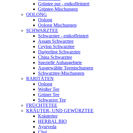
Grüntee pur - entkoffeiniert
Grüntee-Mischungen
OOLONG
Oolong
Oolong Mischungen
SCHWARZTEE
Schwarztee - entkoffeiniert
Assam Schwarztee
Ceylon Schwarztee
Darjeeling Schwarztee
China Schwarztee
Spezielle Anbaugebiete
Ausgewählte Teemischungen
Schwarztee-Mischungen
RARITÄTEN
Oolong
Weißer Tee
Grüner Tee
Schwarzer Tee
FRÜCHTETEE
KRÄUTER- UND GEWÜRZTEE
Kräutertee
HERBAL BIO
Ayurveda
Chai