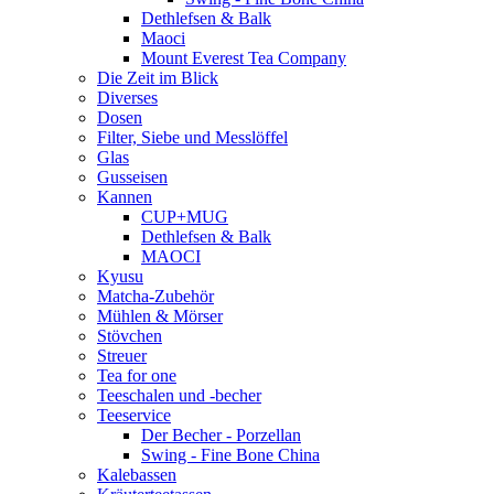
Dethlefsen & Balk
Maoci
Mount Everest Tea Company
Die Zeit im Blick
Diverses
Dosen
Filter, Siebe und Messlöffel
Glas
Gusseisen
Kannen
CUP+MUG
Dethlefsen & Balk
MAOCI
Kyusu
Matcha-Zubehör
Mühlen & Mörser
Stövchen
Streuer
Tea for one
Teeschalen und -becher
Teeservice
Der Becher - Porzellan
Swing - Fine Bone China
Kalebassen