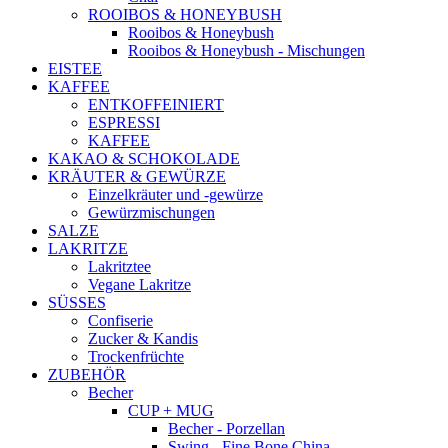
ROOIBOS & HONEYBUSH
Rooibos & Honeybush
Rooibos & Honeybush - Mischungen
EISTEE
KAFFEE
ENTKOFFEINIERT
ESPRESSI
KAFFEE
KAKAO & SCHOKOLADE
KRÄUTER & GEWÜRZE
Einzelkräuter und -gewürze
Gewürzmischungen
SALZE
LAKRITZE
Lakritztee
Vegane Lakritze
SÜSSES
Confiserie
Zucker & Kandis
Trockenfrüchte
ZUBEHÖR
Becher
CUP + MUG
Becher - Porzellan
Swing - Fine Bone China