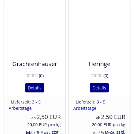
Grachtenhäuser
Heringe
Bewertungen
Bewertunge
(0
)
(0
)
Details
Details
Lieferzeit:
3 - 5
Lieferzeit:
3 - 5
Arbeitstage
Arbeitstage
2,50 EUR
2,50 EUR
ab
ab
20,00 EUR pro kg
20,00 EUR pro kg
zzgl.
zzgl.
inkl. 7 % MwSt.
inkl. 7 % MwSt.