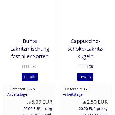
Bunte
Cappuccino-
Lakritzmischung
Schoko-Lakritz-
fast aller Sorten
Kugeln
Bewertungen
Bewertunge
(0
)
(0
)
Details
Details
Lieferzeit:
3 - 5
Lieferzeit:
3 - 5
Arbeitstage
Arbeitstage
5,00 EUR
2,50 EUR
ab
ab
20,00 EUR pro kg
20,00 EUR pro kg
zzgl.
zzgl.