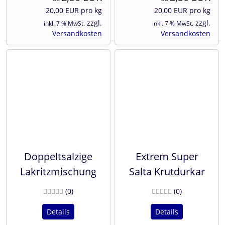
20,00 EUR pro kg
20,00 EUR pro kg
zzgl.
zzgl.
inkl. 7 % MwSt.
inkl. 7 % MwSt.
Versandkosten
Versandkosten
Doppeltsalzige
Extrem Super
Lakritzmischung
Salta Krutdurkar
Bewertungen
Bewertunge
(0
)
(0
)
Details
Details