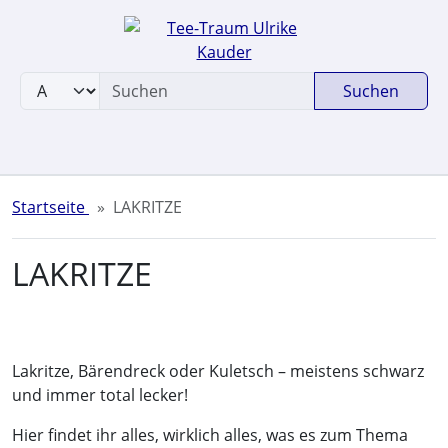
Sprungnavigation
Springe zum Inhalt
Springe zur Navigation
Suchen
Springe zum Login-Button
Springe zum Button für Einstellungen
Springe zu den allgemeinen Informationen
Startseite
LAKRITZE
LAKRITZE
Lakritze, Bärendreck oder Kuletsch – meistens schwarz
und immer total lecker!
Hier findet ihr alles, wirklich alles, was es zum Thema