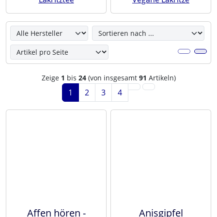
Hier können Sie die nachfolgenden Artikel umsortieren u
Zeige
1
bis
24
(von insgesamt
91
Artikeln)
1
2
3
4
Affen hören -
Anisgipfel