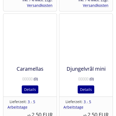
inkl. 7 % MwSt.
inkl. 7 % MwSt.
Versandkosten
Versandkosten
Caramellas
Djungelvrål mini
Bewertungen
Bewertunge
(0
)
(0
)
Details
Details
Lieferzeit:
3 - 5
Lieferzeit:
3 - 5
Arbeitstage
Arbeitstage
2,50 EUR
2,50 EUR
ab
ab