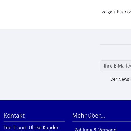
Zeige
1
bis
7
(v
Der Newsle
Kontakt
Mehr über...
Tee-Traum Ulrike Kauder
Zahlung & Versand