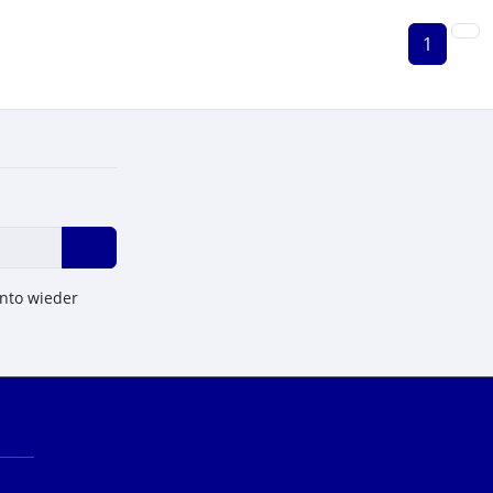
1
onto wieder
n