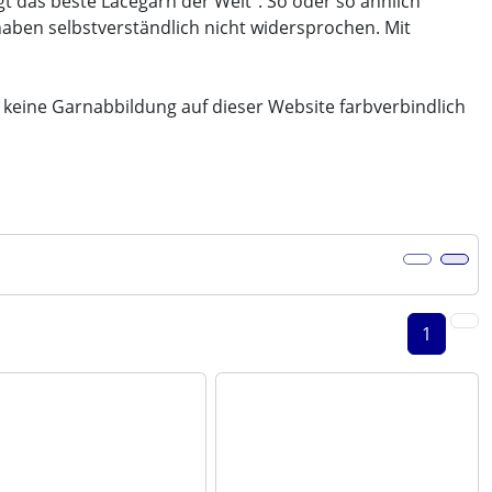
ingt das beste Lacegarn der Welt". So oder so ähnlich
aben selbstverständlich nicht widersprochen. Mit
ss keine Garnabbildung auf dieser Website farbverbindlich
er Box- oder Listenansicht wählen.
1