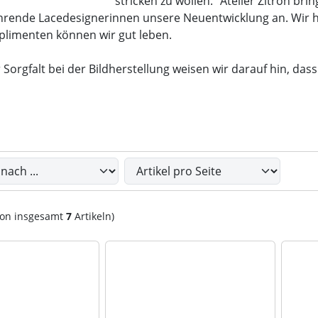
stricken zu wollen. "Atelier Zitron br
hrende Lacedesignerinnen unsere Neuentwicklung an. Wir h
limenten können wir gut leben.
 Sorgfalt bei der Bildherstellung weisen wir darauf hin, da
Sie die nachfolgenden Artikel umsortieren und zwischen ein
on insgesamt
7
Artikeln)