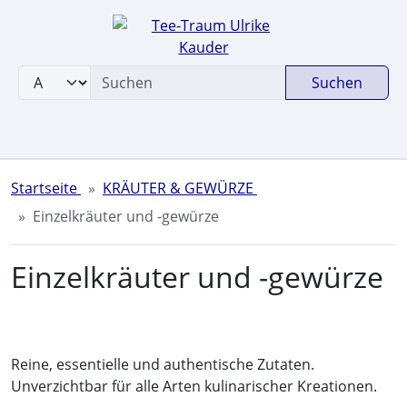
Sprungnavigation
Springe zum Inhalt
Springe zur Navigation
Suchen
Springe zum Login-Button
Springe zum Button für Einstellungen
Springe zu den allgemeinen Informationen
Startseite
KRÄUTER & GEWÜRZE
Einzelkräuter und -gewürze
Einzelkräuter und -gewürze
Reine, essentielle und authentische Zutaten.
Unverzichtbar für alle Arten kulinarischer Kreationen.