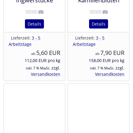
Ingwerstücke
Kamillenblüten
Bewertungen
Bewertunge
(0
)
(0
)
Details
Details
Lieferzeit:
3 - 5
Lieferzeit:
3 - 5
Arbeitstage
Arbeitstage
5,60 EUR
7,90 EUR
ab
ab
112,00 EUR pro kg
158,00 EUR pro kg
zzgl.
zzgl.
inkl. 7 % MwSt.
inkl. 7 % MwSt.
Versandkosten
Versandkosten