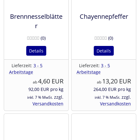
Brennnesselblätte
Chayennepfeffer
r
Bewertungen
Bewertunge
(0
)
(0
)
Details
Details
Lieferzeit:
3 - 5
Lieferzeit:
3 - 5
Arbeitstage
Arbeitstage
4,60 EUR
13,20 EUR
ab
ab
92,00 EUR pro kg
264,00 EUR pro kg
zzgl.
zzgl.
inkl. 7 % MwSt.
inkl. 7 % MwSt.
Versandkosten
Versandkosten