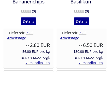
Bananenchips
Basilikum
Bewertungen
Bewertunge
(0
)
(0
)
Details
Details
Lieferzeit:
3 - 5
Lieferzeit:
3 - 5
Arbeitstage
Arbeitstage
2,80 EUR
6,50 EUR
ab
ab
56,00 EUR pro kg
130,00 EUR pro kg
zzgl.
zzgl.
inkl. 7 % MwSt.
inkl. 7 % MwSt.
Versandkosten
Versandkosten