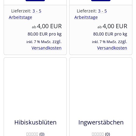
Lieferzeit:
3 - 5
Lieferzeit:
3 - 5
Arbeitstage
Arbeitstage
4,00 EUR
4,00 EUR
ab
ab
80,00 EUR pro kg
80,00 EUR pro kg
zzgl.
zzgl.
inkl. 7 % MwSt.
inkl. 7 % MwSt.
Versandkosten
Versandkosten
Hibiskusblüten
Ingwerstäbchen
Bewertungen
Bewertunge
(0
)
(0
)