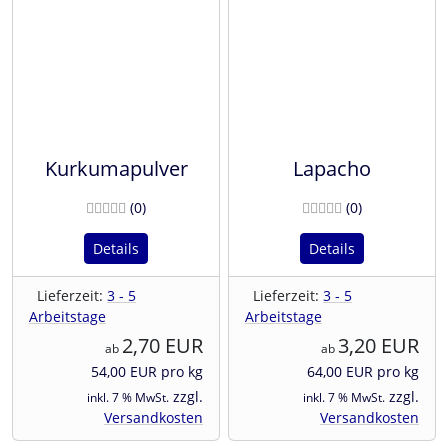
Kurkumapulver
Lapacho
Bewertungen
Bewertunge
(0
)
(0
)
Details
Details
Lieferzeit:
3 - 5
Lieferzeit:
3 - 5
Arbeitstage
Arbeitstage
2,70 EUR
3,20 EUR
ab
ab
54,00 EUR pro kg
64,00 EUR pro kg
zzgl.
zzgl.
inkl. 7 % MwSt.
inkl. 7 % MwSt.
Versandkosten
Versandkosten