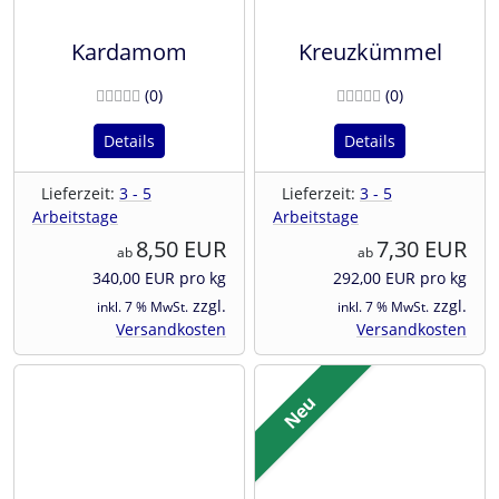
Kardamom
Kreuzkümmel
Bewertungen
Bewertunge
(0
)
(0
)
Details
Details
Lieferzeit:
3 - 5
Lieferzeit:
3 - 5
Arbeitstage
Arbeitstage
8,50 EUR
7,30 EUR
ab
ab
340,00 EUR pro kg
292,00 EUR pro kg
zzgl.
zzgl.
inkl. 7 % MwSt.
inkl. 7 % MwSt.
Versandkosten
Versandkosten
Neu