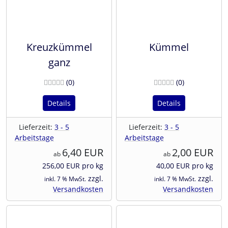
Kreuzkümmel
Kümmel
ganz
Bewertungen
Bewertunge
(0
)
(0
)
Details
Details
Lieferzeit:
3 - 5
Lieferzeit:
3 - 5
Arbeitstage
Arbeitstage
6,40 EUR
2,00 EUR
ab
ab
256,00 EUR pro kg
40,00 EUR pro kg
zzgl.
zzgl.
inkl. 7 % MwSt.
inkl. 7 % MwSt.
Versandkosten
Versandkosten