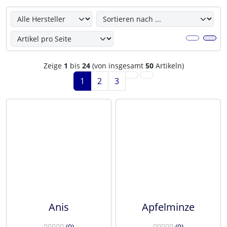
Hier können Sie die nachfolgenden Artikel umsortieren u
Zeige
1
bis
24
(von insgesamt
50
Artikeln)
1
2
3
Anis
Apfelminze
Bewertungen
Bewertunge
(0
)
(0
)