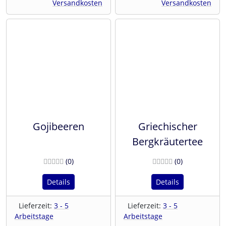
Versandkosten
Versandkosten
Gojibeeren
Griechischer
Bergkräutertee
Bewertungen
Bewertunge
(0
)
(0
)
Details
Details
Lieferzeit:
3 - 5
Lieferzeit:
3 - 5
Arbeitstage
Arbeitstage