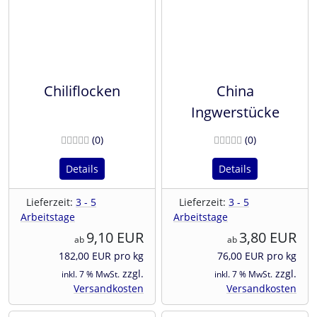
Chiliflocken
China
Ingwerstücke
Bewertungen
Bewertunge
(0
)
(0
)
Details
Details
Lieferzeit:
3 - 5
Lieferzeit:
3 - 5
Arbeitstage
Arbeitstage
9,10 EUR
3,80 EUR
ab
ab
182,00 EUR pro kg
76,00 EUR pro kg
zzgl.
zzgl.
inkl. 7 % MwSt.
inkl. 7 % MwSt.
Versandkosten
Versandkosten