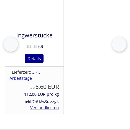
Ingwerstücke
Bewertungen
(0
)
zurück
vor
Details
Lieferzeit:
3 - 5
Arbeitstage
5,60 EUR
ab
112,00 EUR pro kg
zzgl.
inkl. 7 % MwSt.
Versandkosten