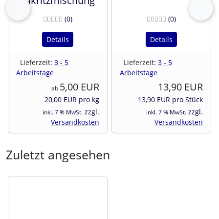
Lakritzmischung
zurück
vor
Bewertungen
Bewertunge
(0
)
(0
)
Details
Details
Lieferzeit:
3 - 5
Lieferzeit:
3 - 5
Arbeitstage
Arbeitstage
5,00 EUR
13,90 EUR
ab
20,00 EUR pro kg
13,90 EUR pro Stück
zzgl.
zzgl.
inkl. 7 % MwSt.
inkl. 7 % MwSt.
Versandkosten
Versandkosten
Zuletzt angesehen
Es folgt ein Produktslider - navigieren Sie mit der Tab-Tast