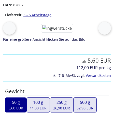
HAN:
82867
Lieferzeit:
3 - 5 Arbeitstage
Wenn mehr als ein Produktbild exitiert, können Sie die "Z
zurück
vor
Für eine größere Ansicht klicken Sie auf das Bild!
5,60 EUR
ab
112,00 EUR pro kg
inkl. 7 % MwSt. zzgl.
Versandkosten
Gewicht
50 g
100 g
250 g
500 g
5,60 EUR
11,00 EUR
26,90 EUR
52,90 EUR