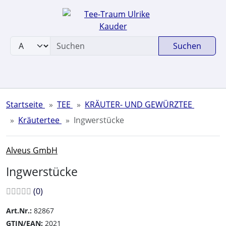
Sprungnavigation
Springe zum Inhalt
Springe zur Navigation
Suchen
Springe zum Login-Button
Springe zum Button für Einstellungen
Springe zu den allgemeinen Informationen
Startseite
TEE
KRÄUTER- UND GEWÜRZTEE
Kräutertee
Ingwerstücke
Alveus GmbH
Ingwerstücke
Bewertungen:
Bewertungen
(0
)
Art.Nr.:
82867
GTIN/EAN:
2021