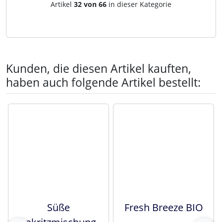
Artikelnavigation innerhalb d
Artikel
32 von 66
in dieser Kategorie
Kunden, die diesen Artikel kauften,
haben auch folgende Artikel bestellt:
Es folgt ein Produktslider - navigieren Sie mit der Tab-Tast
Süße
Fresh Breeze BIO