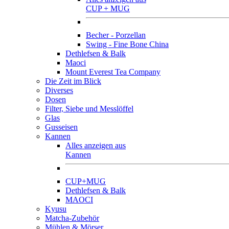
CUP + MUG
Becher - Porzellan
Swing - Fine Bone China
Dethlefsen & Balk
Maoci
Mount Everest Tea Company
Die Zeit im Blick
Diverses
Dosen
Filter, Siebe und Messlöffel
Glas
Gusseisen
Kannen
Alles anzeigen aus
Kannen
CUP+MUG
Dethlefsen & Balk
MAOCI
Kyusu
Matcha-Zubehör
Mühlen & Mörser