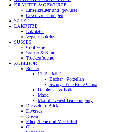
KRÄUTER & GEWÜRZE
Einzelkräuter und -gewürze
Gewürzmischungen
SALZE
LAKRITZE
Lakritztee
Vegane Lakritze
SÜSSES
Confiserie
Zucker & Kandis
Trockenfrüchte
ZUBEHÖR
Becher
CUP + MUG
Becher - Porzellan
Swing - Fine Bone China
Dethlefsen & Balk
Maoci
Mount Everest Tea Company
Die Zeit im Blick
Diverses
Dosen
Filter, Siebe und Messlöffel
Glas