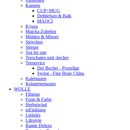
Gusseisen
Kannen
CUP+MUG
Dethlefsen & Balk
MAOCI
Kyusu
Matcha-Zubehör
Mühlen & Mörser
Stövchen
Streuer
Tea for one
Teeschalen und -becher
Teeservice
Der Becher - Porzellan
Swing - Fine Bone China
Kalebassen
Kräuterteetassen
WOLLE
Filigran
Form & Farbe
Herbstwind
inEinklang
Liebelei
Lifestyle
Ramie Deluxe