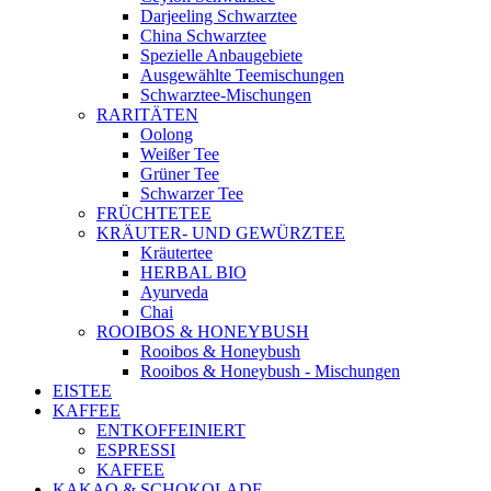
Darjeeling Schwarztee
China Schwarztee
Spezielle Anbaugebiete
Ausgewählte Teemischungen
Schwarztee-Mischungen
RARITÄTEN
Oolong
Weißer Tee
Grüner Tee
Schwarzer Tee
FRÜCHTETEE
KRÄUTER- UND GEWÜRZTEE
Kräutertee
HERBAL BIO
Ayurveda
Chai
ROOIBOS & HONEYBUSH
Rooibos & Honeybush
Rooibos & Honeybush - Mischungen
EISTEE
KAFFEE
ENTKOFFEINIERT
ESPRESSI
KAFFEE
KAKAO & SCHOKOLADE