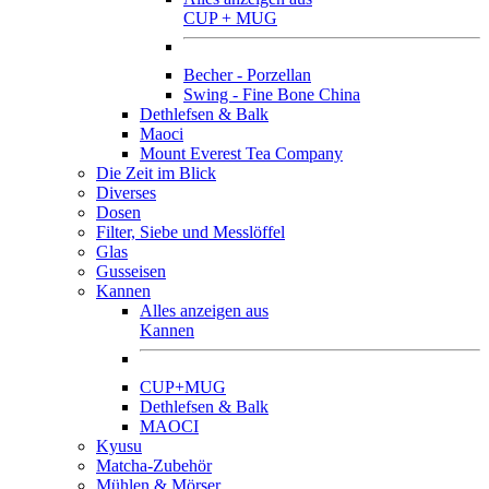
CUP + MUG
Becher - Porzellan
Swing - Fine Bone China
Dethlefsen & Balk
Maoci
Mount Everest Tea Company
Die Zeit im Blick
Diverses
Dosen
Filter, Siebe und Messlöffel
Glas
Gusseisen
Kannen
Alles anzeigen aus
Kannen
CUP+MUG
Dethlefsen & Balk
MAOCI
Kyusu
Matcha-Zubehör
Mühlen & Mörser