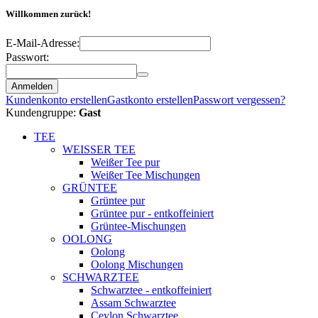
Willkommen zurück!
E-Mail-Adresse:
Passwort:
Anmelden
Kundenkonto erstellen
Gastkonto erstellen
Passwort vergessen?
Kundengruppe:
Gast
TEE
WEISSER TEE
Weißer Tee pur
Weißer Tee Mischungen
GRÜNTEE
Grüntee pur
Grüntee pur - entkoffeiniert
Grüntee-Mischungen
OOLONG
Oolong
Oolong Mischungen
SCHWARZTEE
Schwarztee - entkoffeiniert
Assam Schwarztee
Ceylon Schwarztee