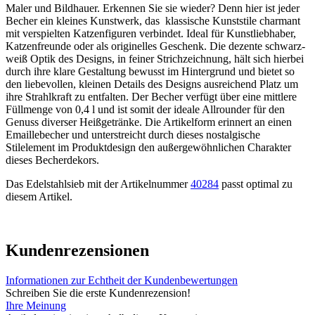
Maler und Bildhauer. Erkennen Sie sie wieder? Denn hier ist jeder
Becher ein kleines Kunstwerk, das klassische Kunststile charmant
mit verspielten Katzenfiguren verbindet. Ideal für Kunstliebhaber,
Katzenfreunde oder als originelles Geschenk. Die dezente schwarz-
weiß Optik des Designs, in feiner Strichzeichnung, hält sich hierbei
durch ihre klare Gestaltung bewusst im Hintergrund und bietet so
den liebevollen, kleinen Details des Designs ausreichend Platz um
ihre Strahlkraft zu entfalten. Der Becher verfügt über eine mittlere
Füllmenge von 0,4 l und ist somit der ideale Allrounder für den
Genuss diverser Heißgetränke. Die Artikelform erinnert an einen
Emaillebecher und unterstreicht durch dieses nostalgische
Stilelement im Produktdesign den außergewöhnlichen Charakter
dieses Becherdekors.
Das Edelstahlsieb mit der Artikelnummer
40284
passt optimal zu
diesem Artikel.
Kundenrezensionen
Informationen zur Echtheit der Kundenbewertungen
Schreiben Sie die erste Kundenrezension!
Ihre Meinung