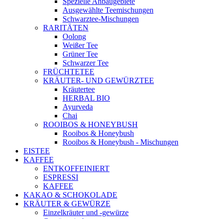
Spezielle Anbaugebiete
Ausgewählte Teemischungen
Schwarztee-Mischungen
RARITÄTEN
Oolong
Weißer Tee
Grüner Tee
Schwarzer Tee
FRÜCHTETEE
KRÄUTER- UND GEWÜRZTEE
Kräutertee
HERBAL BIO
Ayurveda
Chai
ROOIBOS & HONEYBUSH
Rooibos & Honeybush
Rooibos & Honeybush - Mischungen
EISTEE
KAFFEE
ENTKOFFEINIERT
ESPRESSI
KAFFEE
KAKAO & SCHOKOLADE
KRÄUTER & GEWÜRZE
Einzelkräuter und -gewürze