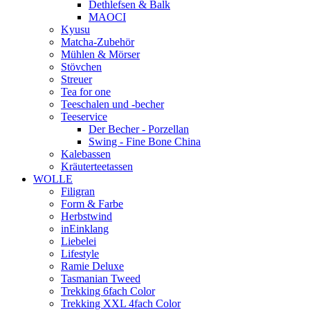
Dethlefsen & Balk
MAOCI
Kyusu
Matcha-Zubehör
Mühlen & Mörser
Stövchen
Streuer
Tea for one
Teeschalen und -becher
Teeservice
Der Becher - Porzellan
Swing - Fine Bone China
Kalebassen
Kräuterteetassen
WOLLE
Filigran
Form & Farbe
Herbstwind
inEinklang
Liebelei
Lifestyle
Ramie Deluxe
Tasmanian Tweed
Trekking 6fach Color
Trekking XXL 4fach Color