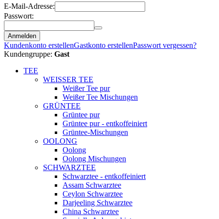
E-Mail-Adresse:
Passwort:
Anmelden
Kundenkonto erstellen
Gastkonto erstellen
Passwort vergessen?
Kundengruppe:
Gast
TEE
WEISSER TEE
Weißer Tee pur
Weißer Tee Mischungen
GRÜNTEE
Grüntee pur
Grüntee pur - entkoffeiniert
Grüntee-Mischungen
OOLONG
Oolong
Oolong Mischungen
SCHWARZTEE
Schwarztee - entkoffeiniert
Assam Schwarztee
Ceylon Schwarztee
Darjeeling Schwarztee
China Schwarztee