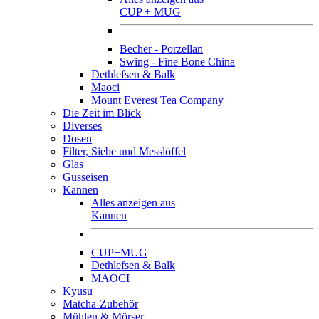
CUP + MUG
Becher - Porzellan
Swing - Fine Bone China
Dethlefsen & Balk
Maoci
Mount Everest Tea Company
Die Zeit im Blick
Diverses
Dosen
Filter, Siebe und Messlöffel
Glas
Gusseisen
Kannen
Alles anzeigen aus
Kannen
CUP+MUG
Dethlefsen & Balk
MAOCI
Kyusu
Matcha-Zubehör
Mühlen & Mörser