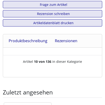
Frage zum Artikel
Rezension schreiben
Artikeldatenblatt drucken
Produktbeschreibung
Rezensionen
Artikelnavigation innerhalb d
Artikel
10 von 136
in dieser Kategorie
Zuletzt angesehen
Es folgt ein Produktslider - navigieren Sie mit der Tab-Tast