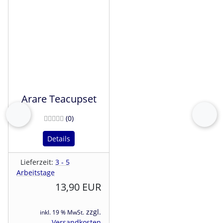
Arare Teacupset
Bewertungen
(0
)
zurück
vor
Details
Lieferzeit:
3 - 5
Arbeitstage
13,90 EUR
zzgl.
inkl. 19 % MwSt.
Versandkosten