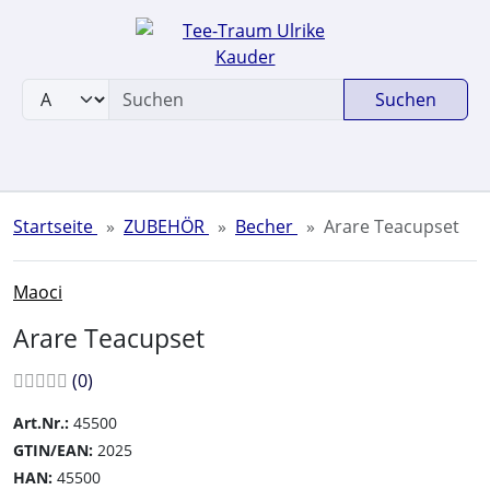
Sprungnavigation
Springe zum Inhalt
Springe zur Navigation
Suchen
Springe zum Login-Button
Springe zum Button für Einstellungen
Springe zu den allgemeinen Informationen
Startseite
ZUBEHÖR
Becher
Arare Teacupset
Maoci
Arare Teacupset
Bewertungen:
Bewertungen
(0
)
Art.Nr.:
45500
GTIN/EAN:
2025
HAN:
45500