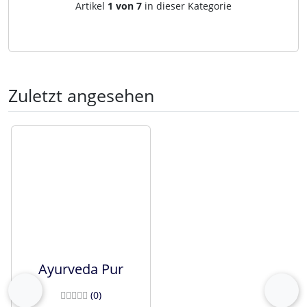
Artikelnavigation innerhalb d
Artikel
1 von 7
in dieser Kategorie
Zuletzt angesehen
Es folgt ein Produktslider - navigieren Sie mit der Tab-Tast
Ayurveda Pur
Bewertungen
(0
)
zurück
vor