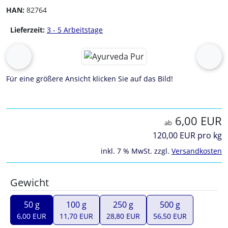
HAN:
82764
Lieferzeit:
3 - 5 Arbeitstage
Wenn mehr als ein Produktbild exitiert, können Sie die "Z
zurück
vor
Für eine größere Ansicht klicken Sie auf das Bild!
6,00 EUR
ab
120,00 EUR pro kg
inkl. 7 % MwSt. zzgl.
Versandkosten
Gewicht
50 g
100 g
250 g
500 g
6,00 EUR
11,70 EUR
28,80 EUR
56,50 EUR