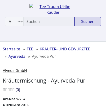
Sprungnavigation
Springe zum Inhalt
Springe zur Navigation
Suchen
Springe zum Login-Button
Springe zum Button für Einstellungen
Springe zu den allgemeinen Informationen
Startseite
TEE
KRÄUTER- UND GEWÜRZTEE
Ayurveda
Ayurveda Pur
Alveus GmbH
Kräutermischung - Ayurveda Pur
Bewertungen:
Bewertungen
(0
)
Art.Nr.:
82764
GTIN/EAN:
2016