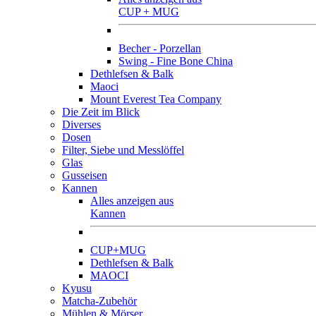
CUP + MUG
Becher - Porzellan
Swing - Fine Bone China
Dethlefsen & Balk
Maoci
Mount Everest Tea Company
Die Zeit im Blick
Diverses
Dosen
Filter, Siebe und Messlöffel
Glas
Gusseisen
Kannen
Alles anzeigen aus
Kannen
CUP+MUG
Dethlefsen & Balk
MAOCI
Kyusu
Matcha-Zubehör
Mühlen & Mörser