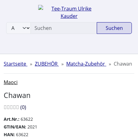
Sprungnavigation
Springe zum Inhalt
Springe zur Navigation
Suchen
Springe zum Login-Button
Springe zum Button für Einstellungen
Springe zu den allgemeinen Informationen
Startseite
ZUBEHÖR
Matcha-Zubehör
Chawan
Maoci
Chawan
Bewertungen:
Bewertungen
(0
)
Art.Nr.:
63622
GTIN/EAN:
2021
HAN:
63622