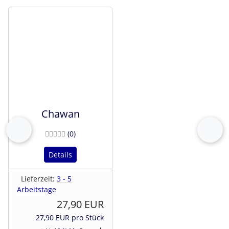
Es folgt ein Produktslider - navigieren Sie mit der Tab-Tast
Chawan
Bewertungen
(0
)
zurück
vor
Details
Lieferzeit:
3 - 5
Arbeitstage
27,90 EUR
27,90 EUR pro Stück