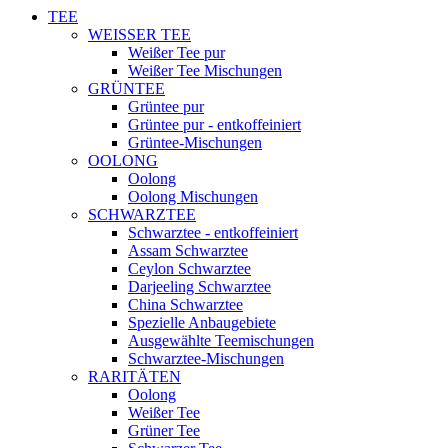
TEE
WEISSER TEE
Weißer Tee pur
Weißer Tee Mischungen
GRÜNTEE
Grüntee pur
Grüntee pur - entkoffeiniert
Grüntee-Mischungen
OOLONG
Oolong
Oolong Mischungen
SCHWARZTEE
Schwarztee - entkoffeiniert
Assam Schwarztee
Ceylon Schwarztee
Darjeeling Schwarztee
China Schwarztee
Spezielle Anbaugebiete
Ausgewählte Teemischungen
Schwarztee-Mischungen
RARITÄTEN
Oolong
Weißer Tee
Grüner Tee