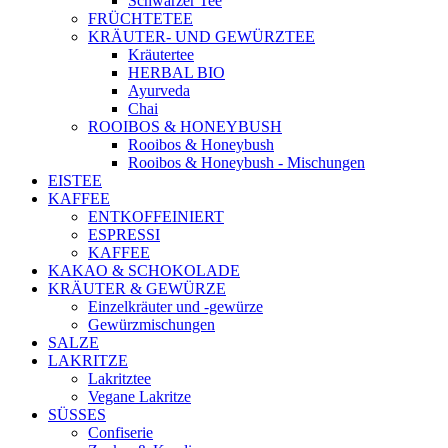
Schwarzer Tee
FRÜCHTETEE
KRÄUTER- UND GEWÜRZTEE
Kräutertee
HERBAL BIO
Ayurveda
Chai
ROOIBOS & HONEYBUSH
Rooibos & Honeybush
Rooibos & Honeybush - Mischungen
EISTEE
KAFFEE
ENTKOFFEINIERT
ESPRESSI
KAFFEE
KAKAO & SCHOKOLADE
KRÄUTER & GEWÜRZE
Einzelkräuter und -gewürze
Gewürzmischungen
SALZE
LAKRITZE
Lakritztee
Vegane Lakritze
SÜSSES
Confiserie