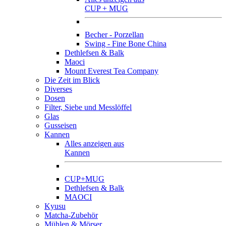
CUP + MUG
Becher - Porzellan
Swing - Fine Bone China
Dethlefsen & Balk
Maoci
Mount Everest Tea Company
Die Zeit im Blick
Diverses
Dosen
Filter, Siebe und Messlöffel
Glas
Gusseisen
Kannen
Alles anzeigen aus
Kannen
CUP+MUG
Dethlefsen & Balk
MAOCI
Kyusu
Matcha-Zubehör
Mühlen & Mörser