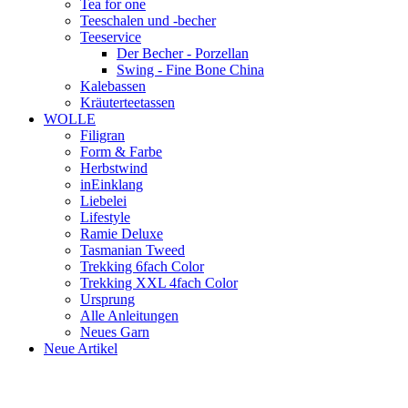
Tea for one
Teeschalen und -becher
Teeservice
Der Becher - Porzellan
Swing - Fine Bone China
Kalebassen
Kräuterteetassen
WOLLE
Filigran
Form & Farbe
Herbstwind
inEinklang
Liebelei
Lifestyle
Ramie Deluxe
Tasmanian Tweed
Trekking 6fach Color
Trekking XXL 4fach Color
Ursprung
Alle Anleitungen
Neues Garn
Neue Artikel