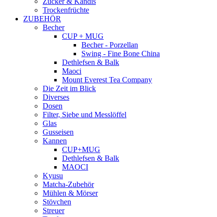
Zucker & Kandis
Trockenfrüchte
ZUBEHÖR
Becher
CUP + MUG
Becher - Porzellan
Swing - Fine Bone China
Dethlefsen & Balk
Maoci
Mount Everest Tea Company
Die Zeit im Blick
Diverses
Dosen
Filter, Siebe und Messlöffel
Glas
Gusseisen
Kannen
CUP+MUG
Dethlefsen & Balk
MAOCI
Kyusu
Matcha-Zubehör
Mühlen & Mörser
Stövchen
Streuer