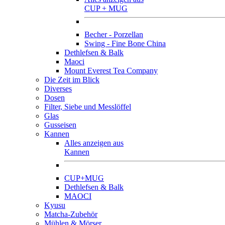
CUP + MUG
Becher - Porzellan
Swing - Fine Bone China
Dethlefsen & Balk
Maoci
Mount Everest Tea Company
Die Zeit im Blick
Diverses
Dosen
Filter, Siebe und Messlöffel
Glas
Gusseisen
Kannen
Alles anzeigen aus
Kannen
CUP+MUG
Dethlefsen & Balk
MAOCI
Kyusu
Matcha-Zubehör
Mühlen & Mörser