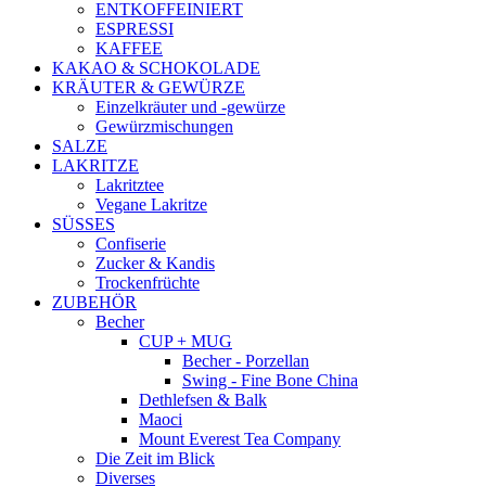
ENTKOFFEINIERT
ESPRESSI
KAFFEE
KAKAO & SCHOKOLADE
KRÄUTER & GEWÜRZE
Einzelkräuter und -gewürze
Gewürzmischungen
SALZE
LAKRITZE
Lakritztee
Vegane Lakritze
SÜSSES
Confiserie
Zucker & Kandis
Trockenfrüchte
ZUBEHÖR
Becher
CUP + MUG
Becher - Porzellan
Swing - Fine Bone China
Dethlefsen & Balk
Maoci
Mount Everest Tea Company
Die Zeit im Blick
Diverses