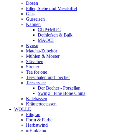
Dosen
Filter, Siebe und Messlöffel
Glas
Gusseisen
Kannen
CUP+MUG
Dethlefsen & Balk
MAOCI
Kyusu
Matcha-Zubehör
Mühlen & Mörser
Stövchen
Streuer
Tea for one
Teeschalen und -becher
Teeservice
Der Becher - Porzellan
Swing - Fine Bone China
Kalebassen
Kräuterteetassen
WOLLE
Filigran
Form & Farbe
Herbstwind
inEinklang