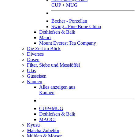
CUP + MUG
Becher - Porzellan
Swing - Fine Bone China
Dethlefsen & Balk
Maoci
Mount Everest Tea Company
Die Zeit im Blick
Diverses
Dosen
Filter, Siebe und Messlöffel
Glas
Gusseisen
Kannen
Alles anzeigen aus
Kannen
CUP+MUG
Dethlefsen & Balk
MAOCI
Kyusu
Matcha-Zubehör
Mühlen & Mörser