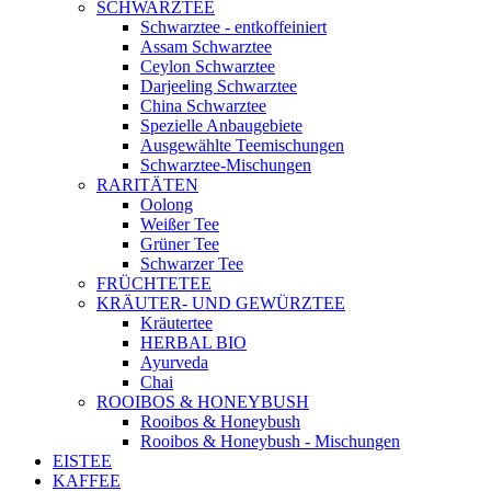
SCHWARZTEE
Schwarztee - entkoffeiniert
Assam Schwarztee
Ceylon Schwarztee
Darjeeling Schwarztee
China Schwarztee
Spezielle Anbaugebiete
Ausgewählte Teemischungen
Schwarztee-Mischungen
RARITÄTEN
Oolong
Weißer Tee
Grüner Tee
Schwarzer Tee
FRÜCHTETEE
KRÄUTER- UND GEWÜRZTEE
Kräutertee
HERBAL BIO
Ayurveda
Chai
ROOIBOS & HONEYBUSH
Rooibos & Honeybush
Rooibos & Honeybush - Mischungen
EISTEE
KAFFEE