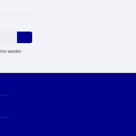
onto wieder
n