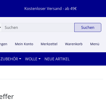
Kostenloser Versand - ab 49€
Suchen
ungen
Mein Konto
Merkzettel
Warenkorb
Menü
ZUBEHÖR
WOLLE
NEUE ARTIKEL
 navigieren. Zum Vergrößern klicken Sie auf das Bild.
effer