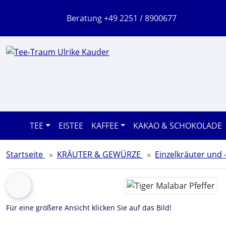
Sprungnavigation
Springe zum Inhalt
Beratung +49 2251 / 8900677
Springe zur Navigation
Springe zum Login-Button
Springe zum Button für Einstellungen
Springe zu den allgemeinen Informationen
TEE
EISTEE
KAFFEE
KAKAO & SCHOKOLADE
Startseite
KRÄUTER & GEWÜRZE
Einzelkräuter und
Wenn mehr als ein Produktbild exitiert, können Sie die "Z
zurück
Für eine größere Ansicht klicken Sie auf das Bild!