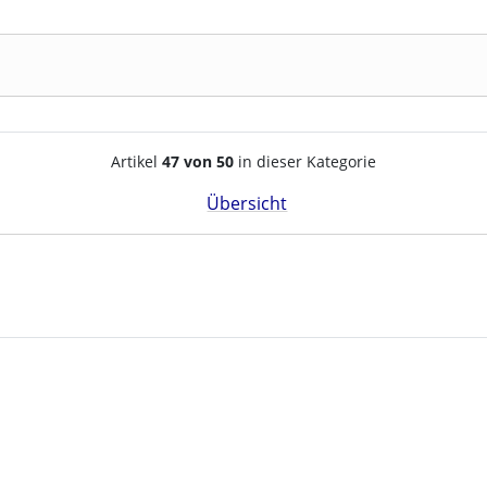
Artikelnavigation innerhalb d
Artikel
47 von 50
in dieser Kategorie
Übersicht
e zu den einzelnen Artikeln.