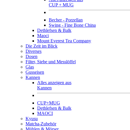
CUP + MUG
Becher - Porzellan
Swing - Fine Bone China
Dethlefsen & Balk
Maoci
Mount Everest Tea Company
Die Zeit im Blick
Diverses
Dosen
Filter, Siebe und Messlöffel
Glas
Gusseisen
Kannen
Alles anzeigen aus
Kannen
CUP+MUG
Dethlefsen & Balk
MAOCI
Kyusu
Matcha-Zubehör
Mühlen & Mörser