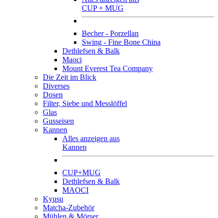
CUP + MUG
Becher - Porzellan
Swing - Fine Bone China
Dethlefsen & Balk
Maoci
Mount Everest Tea Company
Die Zeit im Blick
Diverses
Dosen
Filter, Siebe und Messlöffel
Glas
Gusseisen
Kannen
Alles anzeigen aus
Kannen
CUP+MUG
Dethlefsen & Balk
MAOCI
Kyusu
Matcha-Zubehör
Mühlen & Mörser