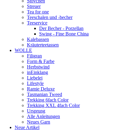
Stövchen
Streuer
Tea for one
Teeschalen und -becher
Teeservice
Der Becher - Porzellan
Swing - Fine Bone China
Kalebassen
Kräuterteetassen
WOLLE
Filigran
Form & Farbe
Herbstwind
inEinklang
Liebelei
Lifestyle
Ramie Deluxe
Tasmanian Tweed
Trekking 6fach Color
Trekking XXL 4fach Color
Ursprung
Alle Anleitungen
Neues Garn
Neue Artikel