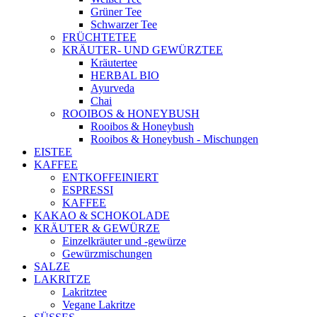
Grüner Tee
Schwarzer Tee
FRÜCHTETEE
KRÄUTER- UND GEWÜRZTEE
Kräutertee
HERBAL BIO
Ayurveda
Chai
ROOIBOS & HONEYBUSH
Rooibos & Honeybush
Rooibos & Honeybush - Mischungen
EISTEE
KAFFEE
ENTKOFFEINIERT
ESPRESSI
KAFFEE
KAKAO & SCHOKOLADE
KRÄUTER & GEWÜRZE
Einzelkräuter und -gewürze
Gewürzmischungen
SALZE
LAKRITZE
Lakritztee
Vegane Lakritze