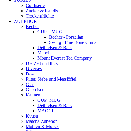
SÜSSES
Confiserie
Zucker & Kandis
Trockenfrüchte
ZUBEHÖR
Becher
CUP + MUG
Becher - Porzellan
Swing - Fine Bone China
Dethlefsen & Balk
Maoci
Mount Everest Tea Company
Die Zeit im Blick
Diverses
Dosen
Filter, Siebe und Messlöffel
Glas
Gusseisen
Kannen
CUP+MUG
Dethlefsen & Balk
MAOCI
Kyusu
Matcha-Zubehör
Mühlen & Mörser