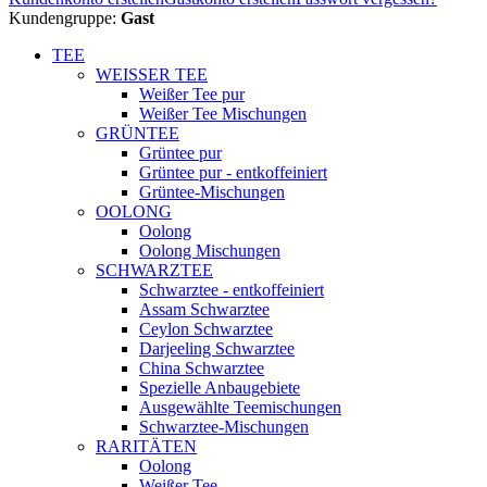
Kundengruppe:
Gast
TEE
WEISSER TEE
Weißer Tee pur
Weißer Tee Mischungen
GRÜNTEE
Grüntee pur
Grüntee pur - entkoffeiniert
Grüntee-Mischungen
OOLONG
Oolong
Oolong Mischungen
SCHWARZTEE
Schwarztee - entkoffeiniert
Assam Schwarztee
Ceylon Schwarztee
Darjeeling Schwarztee
China Schwarztee
Spezielle Anbaugebiete
Ausgewählte Teemischungen
Schwarztee-Mischungen
RARITÄTEN
Oolong
Weißer Tee