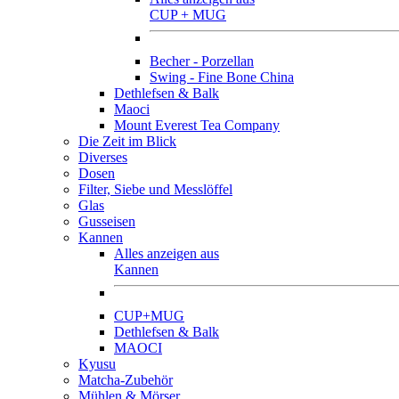
CUP + MUG
Becher - Porzellan
Swing - Fine Bone China
Dethlefsen & Balk
Maoci
Mount Everest Tea Company
Die Zeit im Blick
Diverses
Dosen
Filter, Siebe und Messlöffel
Glas
Gusseisen
Kannen
Alles anzeigen aus
Kannen
CUP+MUG
Dethlefsen & Balk
MAOCI
Kyusu
Matcha-Zubehör
Mühlen & Mörser