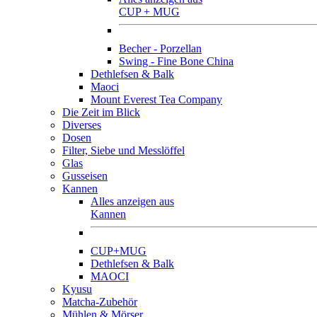
CUP + MUG
Becher - Porzellan
Swing - Fine Bone China
Dethlefsen & Balk
Maoci
Mount Everest Tea Company
Die Zeit im Blick
Diverses
Dosen
Filter, Siebe und Messlöffel
Glas
Gusseisen
Kannen
Alles anzeigen aus
Kannen
CUP+MUG
Dethlefsen & Balk
MAOCI
Kyusu
Matcha-Zubehör
Mühlen & Mörser